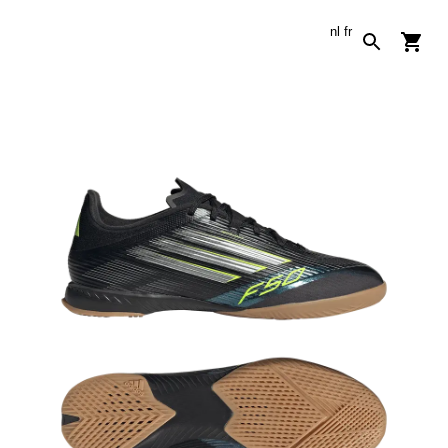
nl
fr