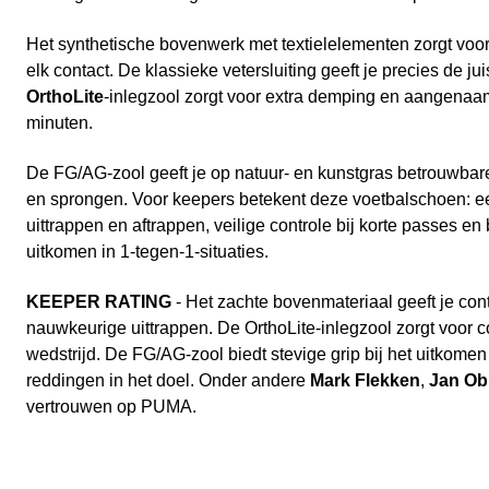
Het synthetische bovenwerk met textielelementen zorgt voor 
elk contact. De klassieke vetersluiting geeft je precies de ju
OrthoLite
-inlegzool zorgt voor extra demping en aangena
minuten.
De FG/AG-zool geeft je op natuur- en kunstgras betrouwbare
en sprongen. Voor keepers betekent deze voetbalschoen: e
uittrappen en aftrappen, veilige controle bij korte passes en 
uitkomen in 1-tegen-1-situaties.
KEEPER RATING
- Het zachte bovenmateriaal geeft je con
nauwkeurige uittrappen. De OrthoLite-inlegzool zorgt voor 
wedstrijd. De FG/AG-zool biedt stevige grip bij het uitkomen
reddingen in het doel. Onder andere
Mark Flekken
,
Jan Ob
vertrouwen op PUMA.