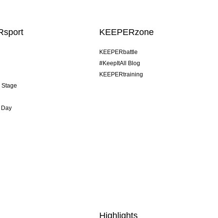
sport
KEEPERzone
KEEPERbattle
#KeepItAll Blog
KEEPERtraining
& Stage
 Day
Highlights