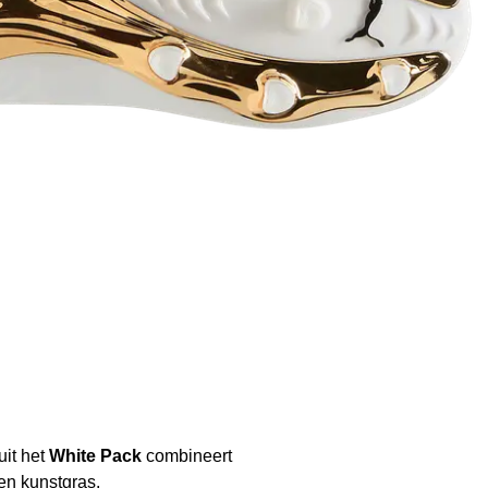
uit het
White Pack
combineert
en kunstgras.