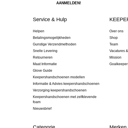
Service & Hulp
KEEPER
Helpen
Over ons
Betalingsmogelijkheden
Shop
Gunstige Verzendmethoden
Team
Snelle Levering
Vacatures 
Retourneren
Mission
Maat Informatie
Goalkeeper
Glove Guide
Keepershandschoenen modellen
Informatie & Advies keepershandschoenen
Verzorging keepershandschoenen
Keepershandschoenen met zelfklevende
foam
Nieuwsbrief
Categorie
Merken