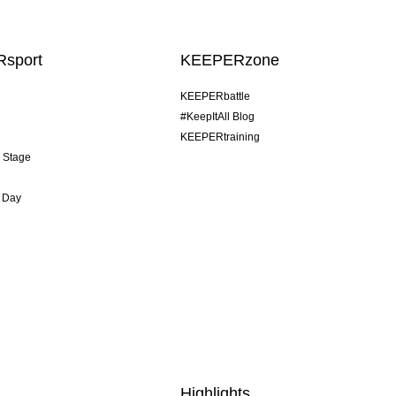
sport
KEEPERzone
KEEPERbattle
#KeepItAll Blog
KEEPERtraining
& Stage
 Day
Highlights