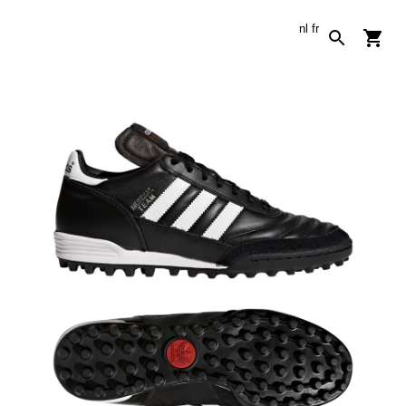
nl
fr