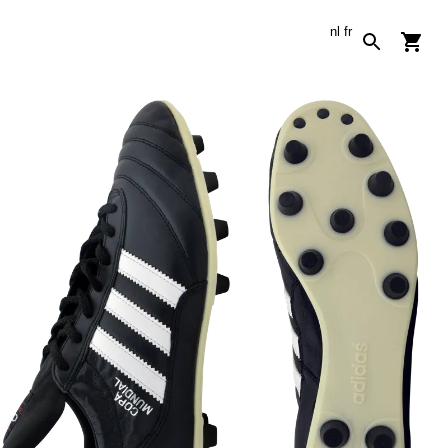
nl
fr