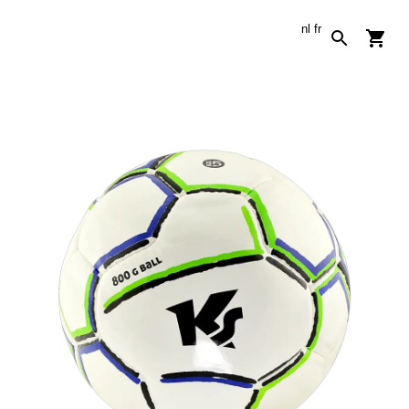
nl
fr