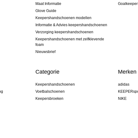
Maat Informatie
Goalkeeper
Glove Guide
Keepershandschoenen modellen
Informatie & Advies keepershandschoenen
Verzorging keepershandschoenen
Keepershandschoenen met zelfklevende
foam
Nieuwsbrief
Categorie
Merken
Keepershandschoenen
adidas
ng
Voetbalschoenen
KEEPERspo
e
Keepersbroeken
NIKE
Keepershirts
Puma
Keeper Onderkleding Broek
REUSCH
Sells Goal
uhlsport
Elite Sport