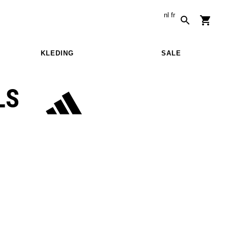
nl
fr
KLEDING
SALE
LS