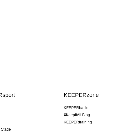
sport
KEEPERzone
KEEPERbattle
#KeepItAll Blog
KEEPERtraining
& Stage