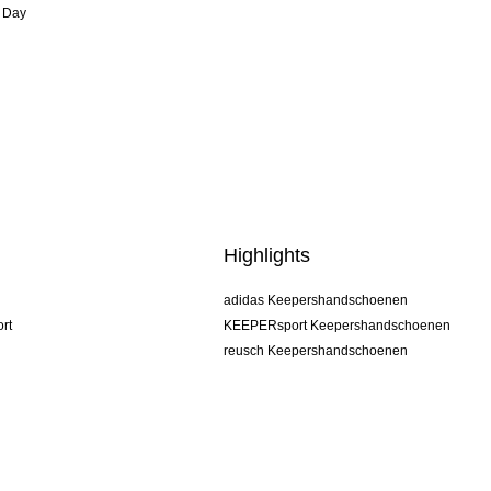
 Day
Highlights
adidas Keepershandschoenen
rt
KEEPERsport Keepershandschoenen
reusch Keepershandschoenen
uhlsport Keepershandschoenen
rehab Keepershandschoenen
keeper
NIKE Keepershandschoenen
PUMA Keepershandschoenen
SELLS Keepershandschoenen