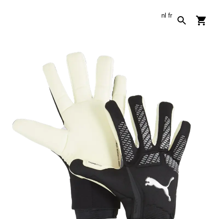
nl
fr