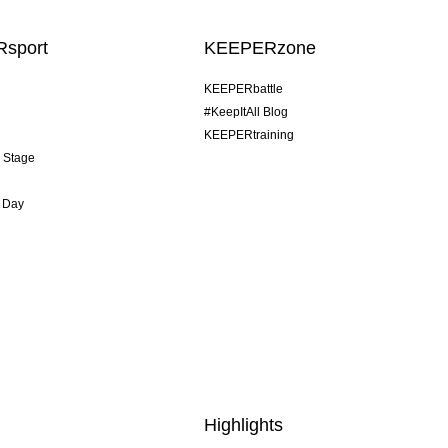
sport
KEEPERzone
KEEPERbattle
#KeepItAll Blog
KEEPERtraining
& Stage
 Day
Highlights