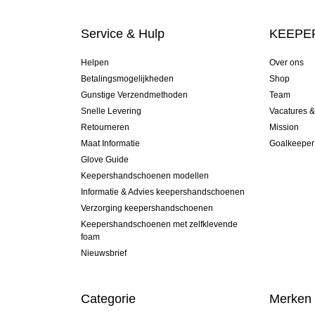
Service & Hulp
KEEPER
Helpen
Over ons
Betalingsmogelijkheden
Shop
Gunstige Verzendmethoden
Team
Snelle Levering
Vacatures 
Retourneren
Mission
Maat Informatie
Goalkeeper
Glove Guide
Keepershandschoenen modellen
Informatie & Advies keepershandschoenen
Verzorging keepershandschoenen
Keepershandschoenen met zelfklevende
foam
Nieuwsbrief
Categorie
Merken