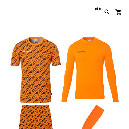
nl
fr