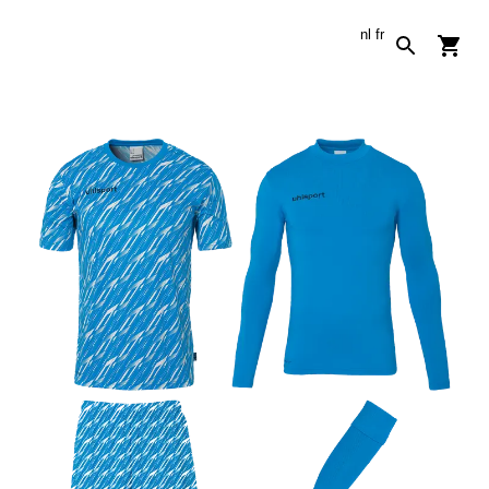
nl
fr