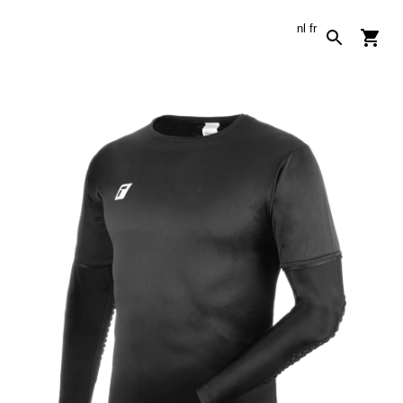
nl
fr