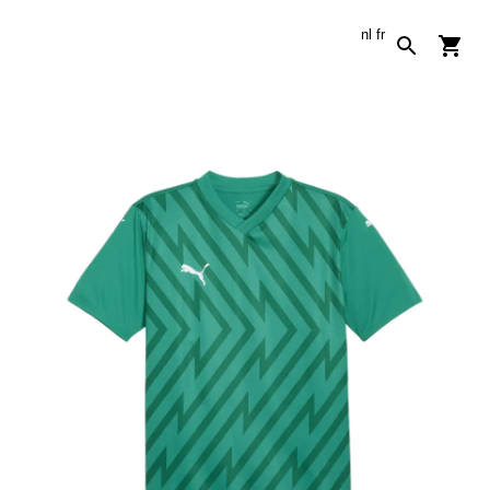
nl
fr