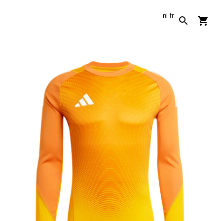
nl
fr