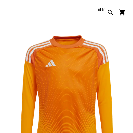
nl
fr