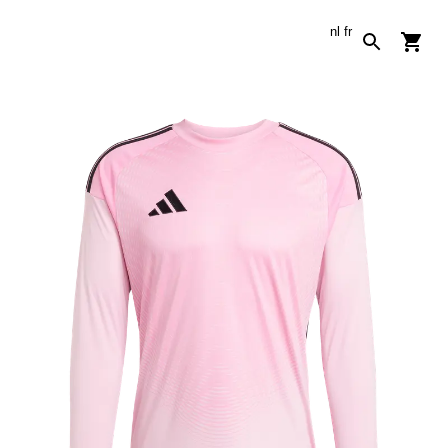
nl
fr