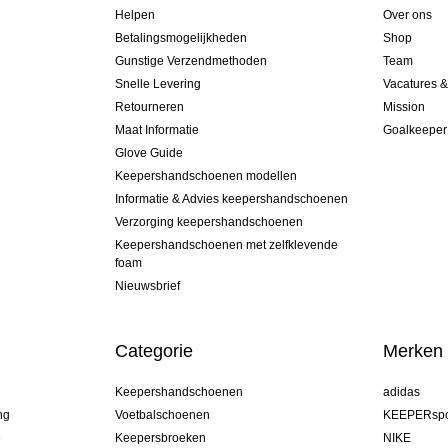
Helpen
Over ons
Betalingsmogelijkheden
Shop
Gunstige Verzendmethoden
Team
Snelle Levering
Vacatures 
Retourneren
Mission
Maat Informatie
Goalkeeper
Glove Guide
Keepershandschoenen modellen
Informatie & Advies keepershandschoenen
Verzorging keepershandschoenen
Keepershandschoenen met zelfklevende
foam
Nieuwsbrief
Categorie
Merken
Keepershandschoenen
adidas
ng
Voetbalschoenen
KEEPERspo
e
Keepersbroeken
NIKE