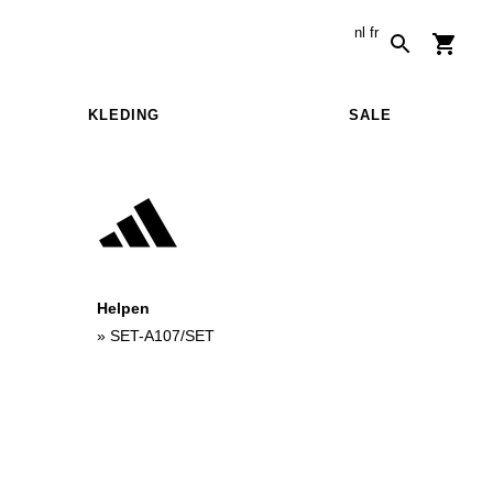
nl
fr
KLEDING
SALE
Helpen
»
SET-A107/SET