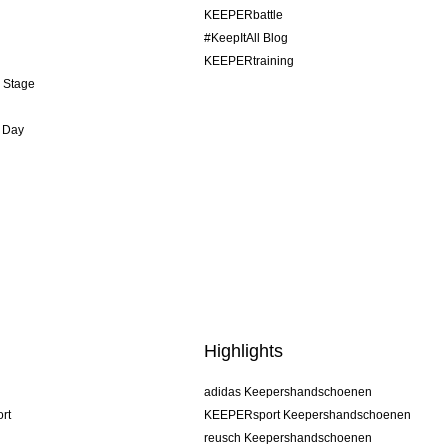
KEEPERbattle
#KeepItAll Blog
KEEPERtraining
& Stage
 Day
Highlights
adidas Keepershandschoenen
rt
KEEPERsport Keepershandschoenen
reusch Keepershandschoenen