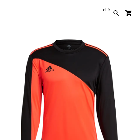
nl
fr