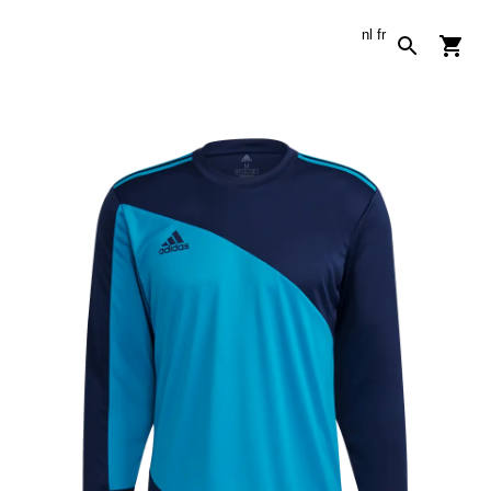
nl
fr