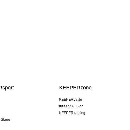
sport
KEEPERzone
KEEPERbattle
#KeepItAll Blog
KEEPERtraining
& Stage