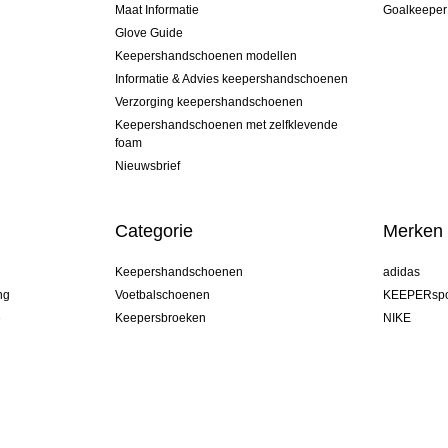
Maat Informatie
Goalkeeper
Glove Guide
Keepershandschoenen modellen
Informatie & Advies keepershandschoenen
Verzorging keepershandschoenen
Keepershandschoenen met zelfklevende
foam
Nieuwsbrief
Categorie
Merken
Keepershandschoenen
adidas
ng
Voetbalschoenen
KEEPERspo
e
Keepersbroeken
NIKE
Keepershirts
Puma
Keeper Onderkleding Broek
REUSCH
Sells Goal
uhlsport
Elite Sport