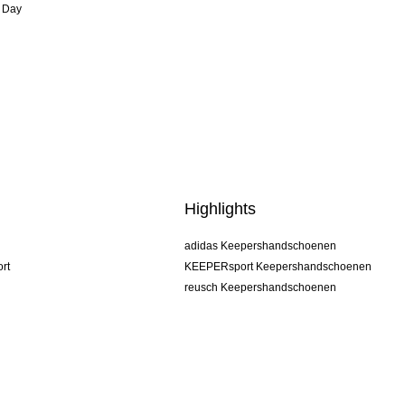
 Day
Highlights
adidas Keepershandschoenen
rt
KEEPERsport Keepershandschoenen
reusch Keepershandschoenen
uhlsport Keepershandschoenen
rehab Keepershandschoenen
keeper
NIKE Keepershandschoenen
PUMA Keepershandschoenen
SELLS Keepershandschoenen