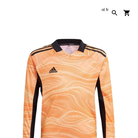
nl
fr