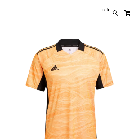
nl
fr