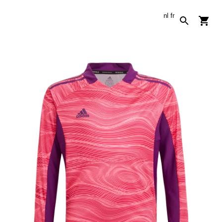
nl
fr