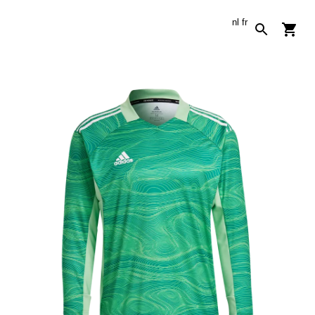
nl
fr