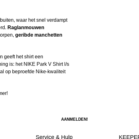
 buiten, waar het snel verdampt
erd.
Raglanmouwen
worpen,
geribde manchetten
 geeft het shirt een
ning is: het NIKE Park V Shirt l/s
al op beproefde Nike-kwaliteit
mer!
Service & Hulp
KEEPER