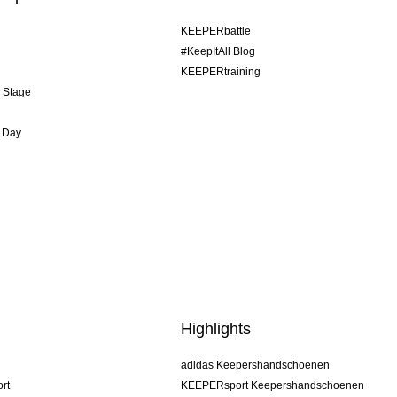
KEEPERbattle
#KeepItAll Blog
KEEPERtraining
& Stage
 Day
Highlights
adidas Keepershandschoenen
rt
KEEPERsport Keepershandschoenen