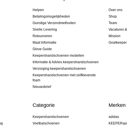
Helpen
Over ons
Betalingsmogelijkheden
Shop
Gunstige Verzendmethoden
Team
Snelle Levering
Vacatures 
Retourneren
Mission
Maat Informatie
Goalkeeper
Glove Guide
Keepershandschoenen modellen
Informatie & Advies keepershandschoenen
Verzorging keepershandschoenen
Keepershandschoenen met zelfklevende
foam
Nieuwsbrief
Categorie
Merken
Keepershandschoenen
adidas
ng
Voetbalschoenen
KEEPERspo