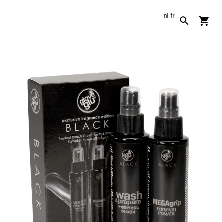
nl
fr