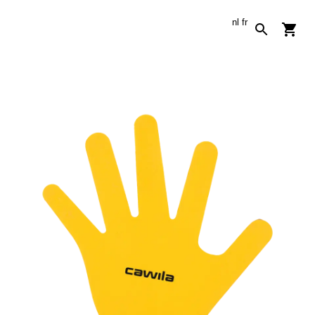
nl
fr