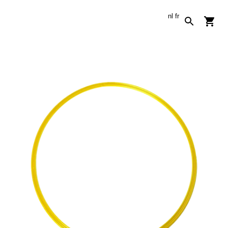
nl
fr