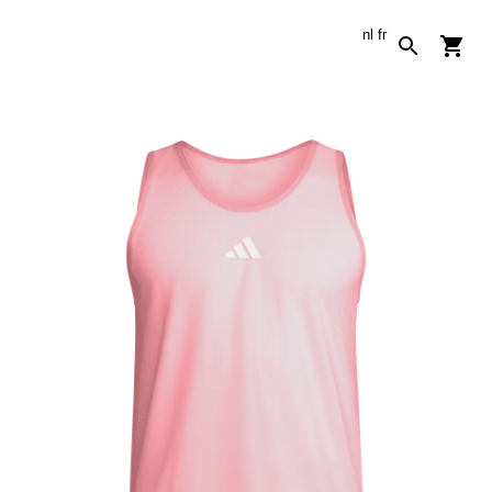
nl
fr