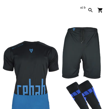
nl
fr