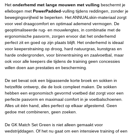
Het
onderhemd met lange mouwen
met vulling
beschermt je
ellebogen met
PowerPadded
-vulling tijdens reddingen, zonder je
bewegingsvrijheid te beperken. Het ANNUALskin-materiaal zorgt
voor veel draagcomfort en optimaal ademend vermogen. De
geoptimaliseerde rug- en mouwlengtes, in combinatie met de
ergonomische pasvorm, zorgen ervoor dat het onderhemd
perfect zit en goed op zijn plaats blijft. Het onderhemd is ideaal
voor keeperstraining op droog, hard natuurgras, kunstgras en
harde ondergronden, voor binnentraining en zaalvoetbal, maar
ook voor alle keepers die tijdens de training geen concessies
willen doen aan prestaties en bescherming.
De set bevat ook een bijpassende korte broek en sokken in
hetzelfde ontwerp, die de look compleet maken. De sokken
hebben een ergonomisch gevormd voetbed dat zorgt voor een
perfecte pasvorm en maximaal comfort in je voetbalschoenen.
Alles uit één hand, alles perfect op elkaar afgestemd. Geen
gedoe met combineren, geen zoeken.
De GK Match Set Green is niet alleen gemaakt voor
wedstrijddagen. Of het nu gaat om een intensieve training of een