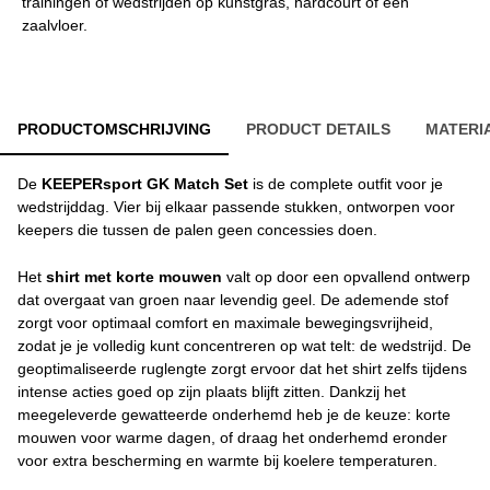
trainingen of wedstrijden op kunstgras, hardcourt of een
zaalvloer.
PRODUCTOMSCHRIJVING
PRODUCT DETAILS
MATERI
De
KEEPERsport
GK
Match
Set
is de complete outfit voor je
wedstrijddag. Vier bij elkaar passende stukken, ontworpen voor
keepers die tussen de palen geen concessies doen.
Het
shirt met korte mouwen
valt op door een opvallend ontwerp
dat overgaat van groen naar levendig geel. De ademende stof
zorgt voor optimaal comfort en maximale bewegingsvrijheid,
zodat je je volledig kunt concentreren op wat telt: de wedstrijd. De
geoptimaliseerde ruglengte zorgt ervoor dat het shirt zelfs tijdens
intense acties goed op zijn plaats blijft zitten. Dankzij het
meegeleverde gewatteerde onderhemd heb je de keuze: korte
mouwen voor warme dagen, of draag het onderhemd eronder
voor extra bescherming en warmte bij koelere temperaturen.