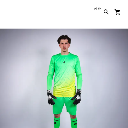
nl
fr