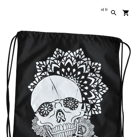
nl
fr