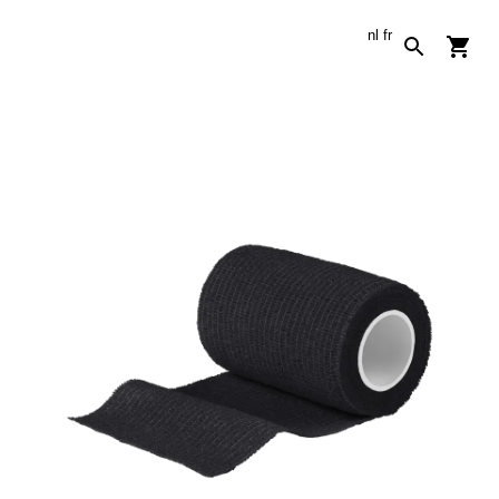
nl
fr