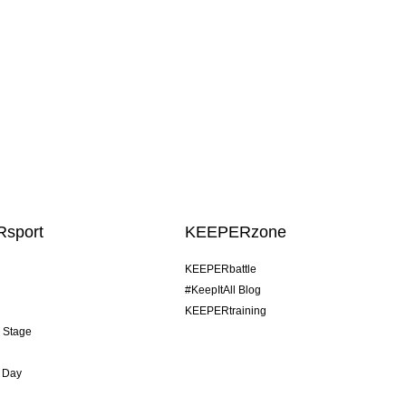
sport
KEEPERzone
KEEPERbattle
#KeepItAll Blog
KEEPERtraining
& Stage
 Day