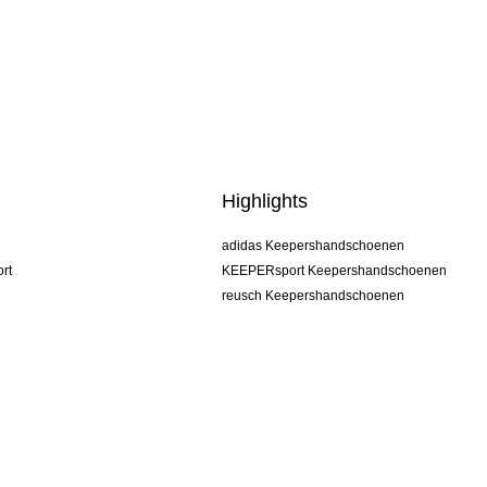
Highlights
adidas Keepershandschoenen
rt
KEEPERsport Keepershandschoenen
reusch Keepershandschoenen
uhlsport Keepershandschoenen
rehab Keepershandschoenen
keeper
NIKE Keepershandschoenen
PUMA Keepershandschoenen
SELLS Keepershandschoenen