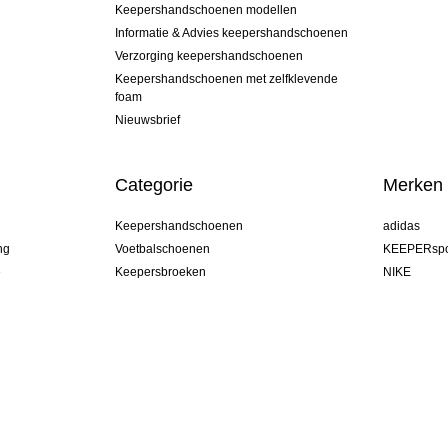
Keepershandschoenen modellen
Informatie & Advies keepershandschoenen
Verzorging keepershandschoenen
Keepershandschoenen met zelfklevende
foam
Nieuwsbrief
Categorie
Merken
Keepershandschoenen
adidas
ng
Voetbalschoenen
KEEPERspo
e
Keepersbroeken
NIKE
Keepershirts
Puma
Keeper Onderkleding Broek
REUSCH
Sells Goal
uhlsport
Elite Sport
rehab