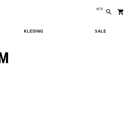
nl
fr
KLEDING
SALE
0M