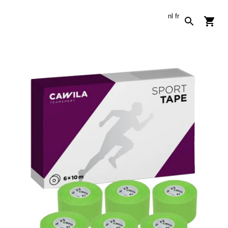
nl
fr