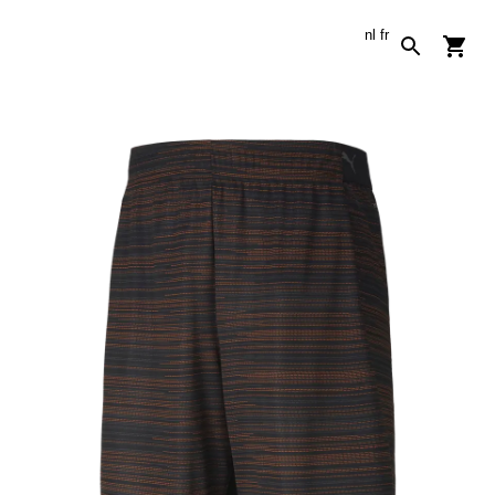
nl
fr