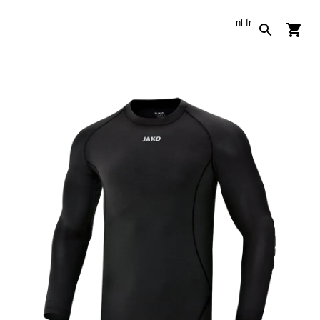
nl
fr