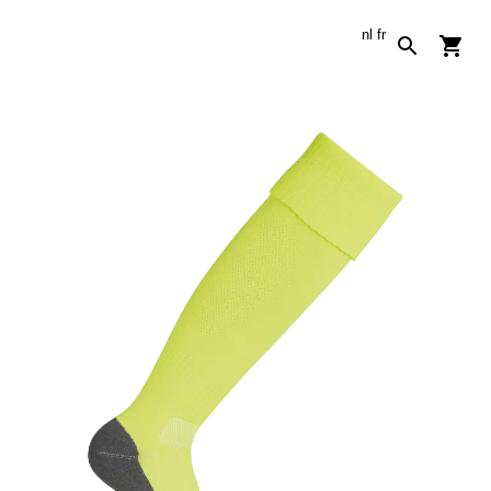
nl
fr