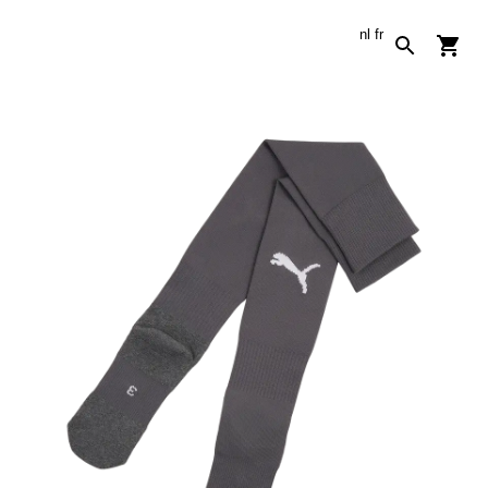
nl
fr