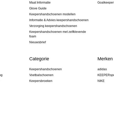
Maat Informatie
Goalkeeper
Glove Guide
Keepershandschoenen modellen
Informatie & Advies keepershandschoenen
Verzorging keepershandschoenen
Keepershandschoenen met zelfklevende
foam
Nieuwsbrief
Categorie
Merken
Keepershandschoenen
adidas
ng
Voetbalschoenen
KEEPERspo
e
Keepersbroeken
NIKE
Keepershirts
Puma
Keeper Onderkleding Broek
REUSCH
Sells Goal
uhlsport
Elite Sport