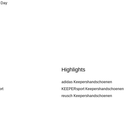
 Day
Highlights
adidas Keepershandschoenen
rt
KEEPERsport Keepershandschoenen
reusch Keepershandschoenen
uhlsport Keepershandschoenen
rehab Keepershandschoenen
keeper
NIKE Keepershandschoenen
PUMA Keepershandschoenen
SELLS Keepershandschoenen