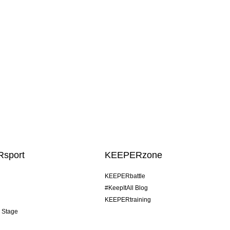
sport
KEEPERzone
KEEPERbattle
#KeepItAll Blog
KEEPERtraining
& Stage