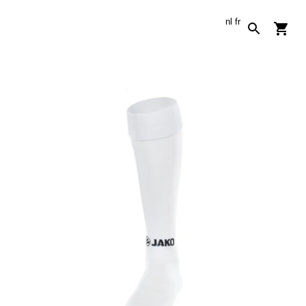
nl
fr