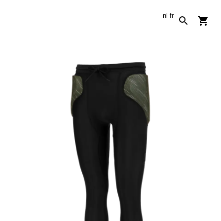
nl
fr