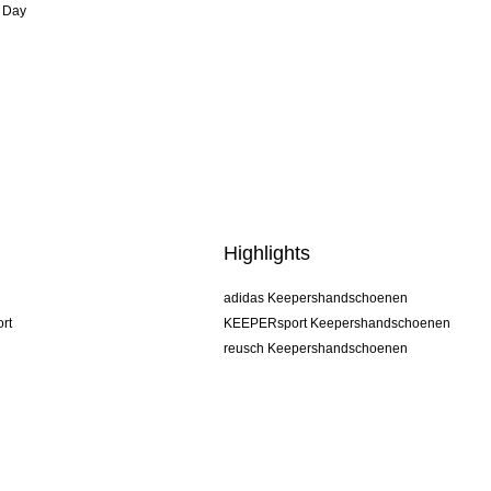
 Day
Highlights
adidas Keepershandschoenen
rt
KEEPERsport Keepershandschoenen
reusch Keepershandschoenen
uhlsport Keepershandschoenen
rehab Keepershandschoenen
keeper
NIKE Keepershandschoenen
PUMA Keepershandschoenen
SELLS Keepershandschoenen