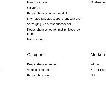
Maat Informatie
Goalkeeper
Glove Guide
Keepershandschoenen modellen
Informatie & Advies keepershandschoenen
Verzorging keepershandschoenen
Keepershandschoenen met zelfklevende
foam
Nieuwsbrief
Categorie
Merken
Keepershandschoenen
adidas
ng
Voetbalschoenen
KEEPERspo
e
Keepersbroeken
NIKE
Keepershirts
Puma
Keeper Onderkleding Broek
REUSCH
Sells Goal
uhlsport
Elite Sport