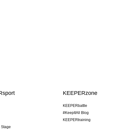
sport
KEEPERzone
KEEPERbattle
#KeepItAll Blog
KEEPERtraining
& Stage