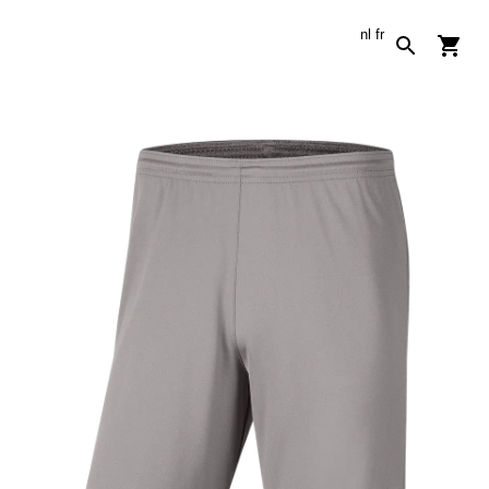
nl
fr