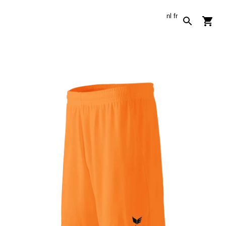
nl
fr