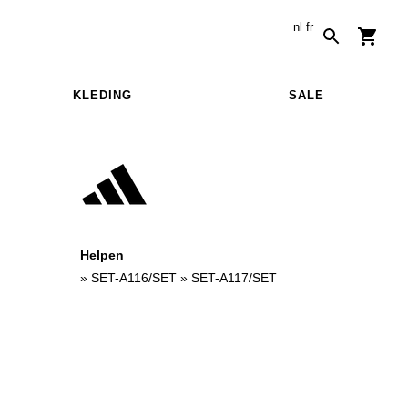
nl
fr
KLEDING
SALE
Helpen
»
SET-A116/SET
»
SET-A117/SET