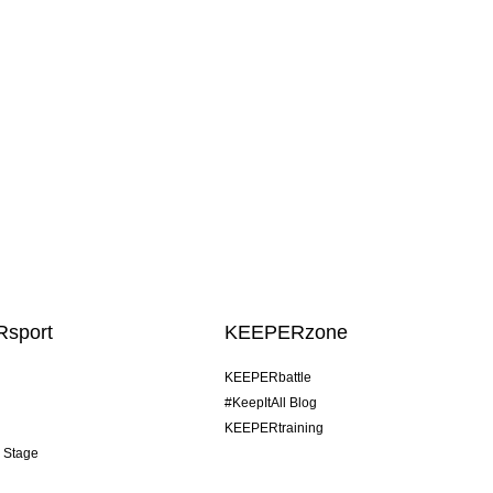
sport
KEEPERzone
KEEPERbattle
#KeepItAll Blog
KEEPERtraining
& Stage