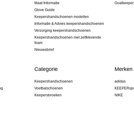
Maat Informatie
Goalkeeper
Glove Guide
Keepershandschoenen modellen
Informatie & Advies keepershandschoenen
Verzorging keepershandschoenen
Keepershandschoenen met zelfklevende
foam
Nieuwsbrief
Categorie
Merken
Keepershandschoenen
adidas
ng
Voetbalschoenen
KEEPERspo
e
Keepersbroeken
NIKE
Keepershirts
Puma
Keeper Onderkleding Broek
REUSCH
Sells Goal
uhlsport
Elite Sport