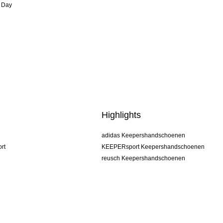
 Day
Highlights
adidas Keepershandschoenen
rt
KEEPERsport Keepershandschoenen
reusch Keepershandschoenen
uhlsport Keepershandschoenen
rehab Keepershandschoenen
keeper
NIKE Keepershandschoenen
PUMA Keepershandschoenen
SELLS Keepershandschoenen