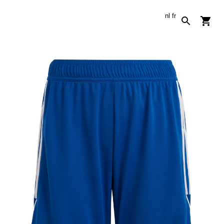
nl
fr