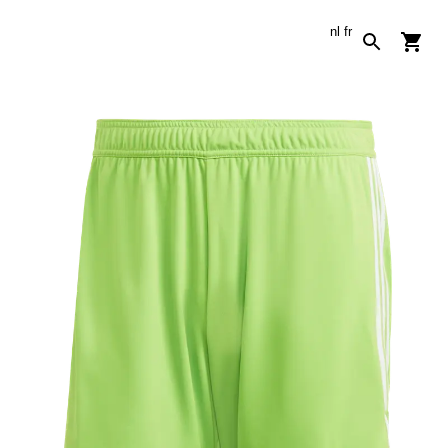
nl
fr