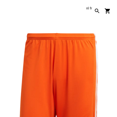
nl
fr