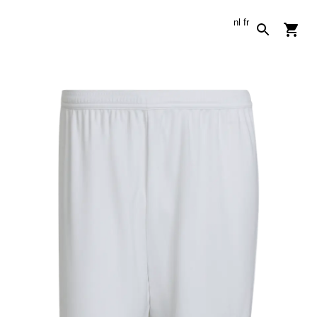
nl
fr